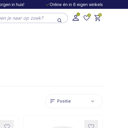
rgen in huis!
Online én in 6 eigen winkels
0
0
ek de hele winkel
Sorteer op