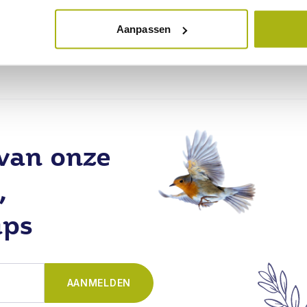
Aanpassen
 van onze
,
ips
AANMELDEN