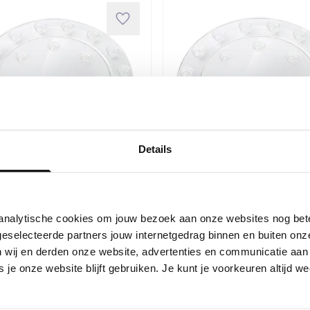
Details
o Floorprotector
Elho Floorprotector
n analytische cookies om jouw bezoek aan onze websites nog be
d Transparant 13 x
Rond Transparant 1
eselecteerde partners jouw internetgedrag binnen en buiten onz
m
2 cm
wij en derden onze website, advertenties en communicatie aan 
 je onze website blijft gebruiken. Je kunt je voorkeuren altijd 
5,99