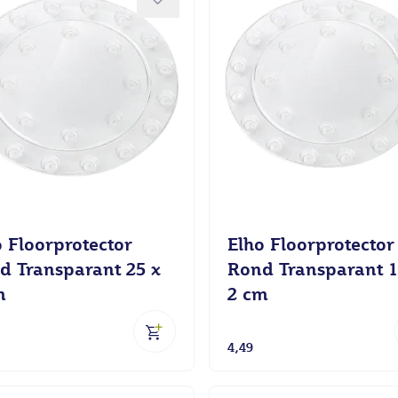
n
ten
o Floorprotector
Elho Floorprotector
d Transparant 25 x
Rond Transparant 1
m
2 cm
4,49