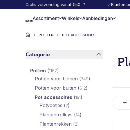
Gratis verzending vanaf €50,-*
Klanten b
Ga naar de inhoud
Assortiment
Winkels
Aanbiedingen
menu
POTTEN
POT ACCESSOIRES
Ga naar productlijst
Categorie
Pl
filter
geselecteerd filter
Potten
(
)
1167
beschikbare producten
Potten voor binnen
(
)
749
beschikbare producte
Potten voor buiten
(
)
612
beschikbare producten
geselecteerd filter
Pot accessoires
(
)
151
beschikbare producten
Potvoetjes
(
)
2
beschikbare producten
Plantentrolleys
(
)
14
beschikbare producten
Plantenrekken
(
)
2
beschikbare producten