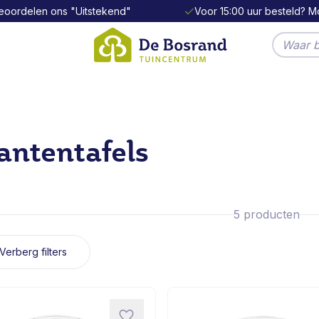
eoordelen ons "Uitstekend"
Voor 15:00 uur besteld? Mo
Doorzo
antentafels
n
5
producten
Verberg filters