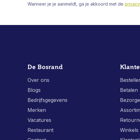
Wanneer je je aanmeldt, ga je akkoord met de
privacy
De Bosrand
Klante
Over ons
Bestelle
Blogs
Betalen
Bedrijfsgegevens
Bezorg
Merken
Assorti
Vacatures
Retourn
Restaurant
Winkels