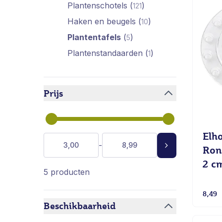
Plantenschotels
(
)
121
beschikbare producten
Haken en beugels
(
)
10
beschikbare producte
geselecteerd filter
Plantentafels
(
)
5
beschikbare producten
Plantenstandaarden
(
)
1
beschikbare produc
Prijs
filter
Elh
Minimale waarde
Maximale Waarde
-
Ron
2 c
5 producten
8,49
Beschikbaarheid
filter