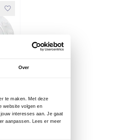
Over
ter te maken. Met deze
8 x
e website volgen en
jouw interesses aan. Je gaat
weer aanpassen. Lees er meer