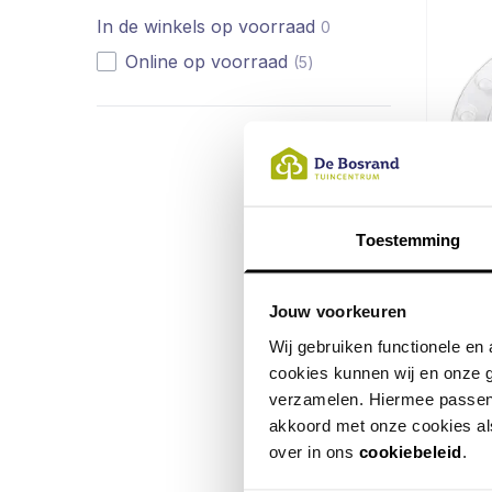
In de winkels op voorraad
0
beschikbare producten
Online op voorraad
(
5
)
Toestemming
Jouw voorkeuren
Elh
Wij gebruiken functionele e
Ron
cookies kunnen wij en onze g
1 c
verzamelen. Hiermee passen 
akkoord met onze cookies als
over in ons
cookiebeleid
.
3,99