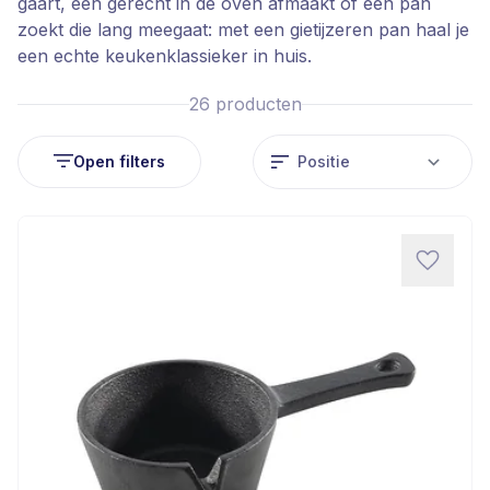
gaart, een gerecht in de oven afmaakt of een pan
zoekt die lang meegaat: met een gietijzeren pan haal je
een echte keukenklassieker in huis.
26
producten
Open filters
So