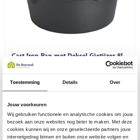
Cast Iron Pan met Deksel Gietijzer 8L
28 x 13 cm
Toestemming
Details
Over
84,99
Jouw voorkeuren
Wij gebruiken functionele en analytische cookies om jouw
bezoek aan onze websites nog beter te maken. Met deze
cookies kunnen wij en onze geselecteerde partners jouw
internetgedrag binnen en buiten onze website volgen en