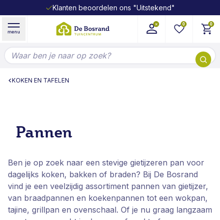
Klanten beoordelen ons "Uitstekend"
Ga naar de inhoud
0
0
menu
Doorzoek de hele winkel
KOKEN EN TAFELEN
Pannen
Ben je op zoek naar een stevige gietijzeren pan voor
dagelijks koken, bakken of braden? Bij De Bosrand
vind je een veelzijdig assortiment pannen van gietijzer,
van braadpannen en koekenpannen tot een wokpan,
tajine, grillpan en ovenschaal. Of je nu graag langzaam