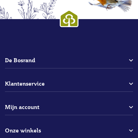
De Bosrand
Over ons
Klantenservice
Blogs
Bedrijfsgegevens
Bestellen
Merken
Mijn account
Betalen
Vacatures
Bezorgen
Mijn bestellingen
Restaurant
Assortiment
Onze winkels
Mijn verlanglijstje
Contact