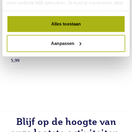
onze website blijft gebruiken. Je kunt je voorkeuren altijd
weer aanpassen. Lees er meer over in ons
cookiebeleid
.
Alles toestaan
ALLEEN IN WINKELS
Aanpassen
Sarlini Hoofdband Grey melange
5,99
Blijf op de hoogte van