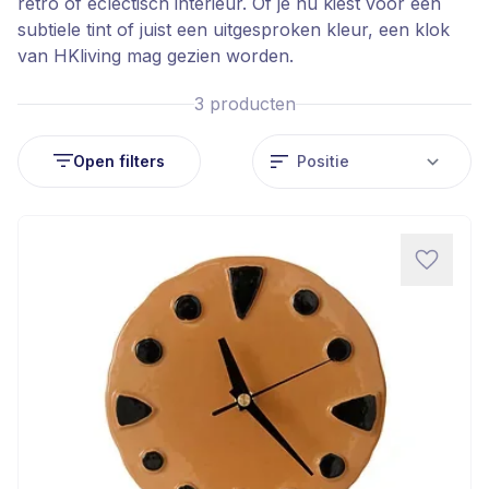
retro of eclectisch interieur. Of je nu kiest voor een
subtiele tint of juist een uitgesproken kleur, een klok
van HKliving mag gezien worden.
3
producten
Open filters
So