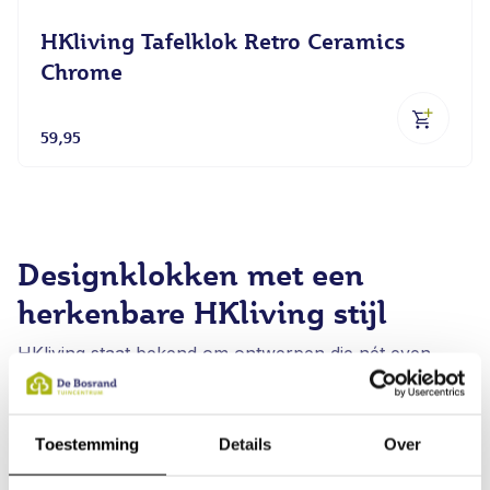
HKliving Tafelklok Retro Ceramics
Chrome
59,95
Designklokken met een
herkenbare HKliving stijl
HKliving staat bekend om ontwerpen die nét even
anders zijn. Dat zie je ook terug in de klokken: speelse
vormen, rustige kleuren en soms een knipoog naar
retro design.
Toestemming
Details
Over
De klokken zijn geschikt voor verschillende plekken in