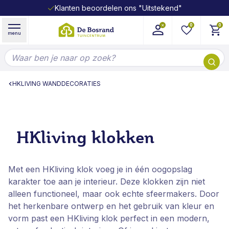
Klanten beoordelen ons "Uitstekend"
Ga naar de inhoud
0
0
menu
Doorzoek de hele winkel
HKLIVING WANDDECORATIES
HKliving klokken
Met een HKliving klok voeg je in één oogopslag
karakter toe aan je interieur. Deze klokken zijn niet
alleen functioneel, maar ook echte sfeermakers. Door
het herkenbare ontwerp en het gebruik van kleur en
vorm past een HKliving klok perfect in een modern,