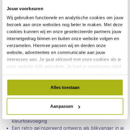
huis, zoals de woonkamer, keuken, werkkamer of
slaapkamer. Door hun compacte formaat en rustige
Jouw voorkeuren
uitstraling laten ze zich makkelijk combineren met
Wij gebruiken functionele en analytische cookies om jouw
andere woonaccessoires.
bezoek aan onze websites nog beter te maken. Met deze
Welke HKliving klok past bij
cookies kunnen wij en onze geselecteerde partners jouw
internetgedrag binnen en buiten onze website volgen en
jouw interieur?
verzamelen. Hiermee passen wij en derden onze
website, advertenties en communicatie aan jouw
Binnen het assortiment HKliving klokken vind je
interesses aan. Je gaat akkoord met onze cookies als je
varianten die aansluiten bij uiteenlopende woonstijlen.
onze website blijft gebruiken. Je kunt je voorkeuren altijd
Denk aan zachte tinten voor een rustig geheel of juist
weer aanpassen. Lees er meer over in ons
cookiebeleid
.
een opvallende kleur als accent aan de muur of op
een plank.
Alles toestaan
Populaire keuzes zijn onder andere:
Een HKliving tafelklok voor een dressoir of
Aanpassen
nachtkastje
Een klok in beige, groen of roze voor een subtiele
kleurtoevoeging
Een retro geïnspireerd ontwerp als blikvanger in je