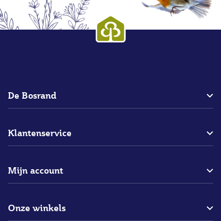
De Bosrand
Over ons
Klantenservice
Blogs
Bedrijfsgegevens
Bestellen
Merken
Mijn account
Betalen
Vacatures
Bezorgen
Mijn bestellingen
Restaurant
Assortiment
Onze winkels
Mijn verlanglijstje
Contact