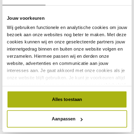
Inclusief lighter, pan en cleaning set
Met kookboek
Jouw voorkeuren
Direct klaar om te starten
Wij gebruiken functionele en analytische cookies om jouw
Geschikt voor kamado barbecue
bezoek aan onze websites nog beter te maken. Met deze
cookies kunnen wij en onze geselecteerde partners jouw
Specificaties
internetgedrag binnen en buiten onze website volgen en
verzamelen. Hiermee passen wij en derden onze
website, advertenties en communicatie aan jouw
EAN
8720882123421
interesses aan. Je gaat akkoord met onze cookies als je
onze website blijft gebruiken. Je kunt je voorkeuren altijd
Merk
The Bastard
weer aanpassen. Lees er meer over in ons
cookiebeleid
.
Kleur
Zwart
Alles toestaan
Geschikt voor
Buiten
Aanpassen