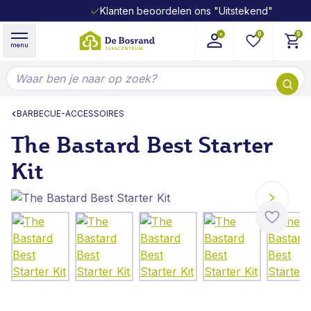
Klanten beoordelen ons "Uitstekend"
Ga naar de inhoud
0
0
menu
Doorzoek de hele winkel
BARBECUE-ACCESSOIRES
The Bastard Best Starter
Kit