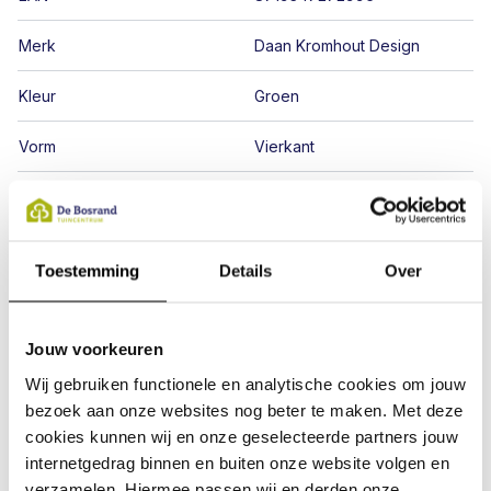
Merk
Daan Kromhout Design
Kleur
Groen
Vorm
Vierkant
Geschikt voor
Binnen
Afmetingen (cm)
10 x 10 x 1
Toestemming
Details
Over
Toon alle specificaties
Jouw voorkeuren
Wij gebruiken functionele en analytische cookies om jouw
bezoek aan onze websites nog beter te maken. Met deze
cookies kunnen wij en onze geselecteerde partners jouw
Deze vind jij vast ook interessant!
internetgedrag binnen en buiten onze website volgen en
verzamelen. Hiermee passen wij en derden onze