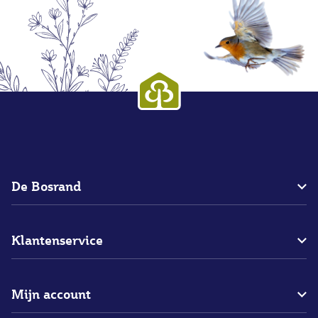
De Bosrand
Over ons
Klantenservice
Blogs
Bedrijfsgegevens
Bestellen
Merken
Mijn account
Betalen
Vacatures