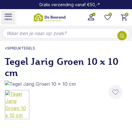
Gratis verzending vanaf €50,-*
Ga naar de inhoud
0
0
menu
Doorzoek de hele winkel
SPREUKTEGELS
Tegel Jarig Groen 10 x 10
cm