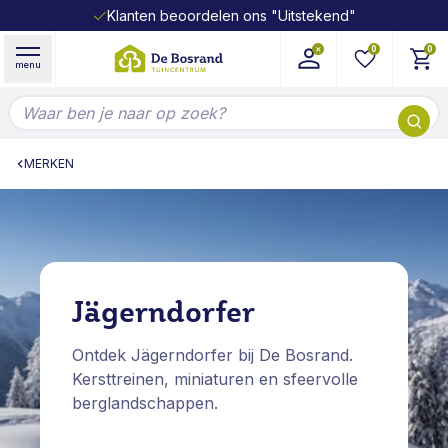
Klanten beoordelen ons "Uitstekend"
Ga naar de inhoud
0
0
menu
Doorzoek de hele winkel
MERKEN
Jägerndorfer
Ontdek Jägerndorfer bij De Bosrand.
Kersttreinen, miniaturen en sfeervolle
berglandschappen.