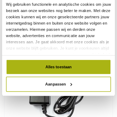
Wij gebruiken functionele en analytische cookies om jouw
bezoek aan onze websites nog beter te maken. Met deze
Jägerndorfer Kabelbaan Luxe Gondel
cookies kunnen wij en onze geselecteerde partners jouw
met Zetel Blauw 1:32
internetgedrag binnen en buiten onze website volgen en
verzamelen. Hiermee passen wij en derden onze
189,00
website, advertenties en communicatie aan jouw
interesses aan. Je gaat akkoord met onze cookies als je
onze website blijft gebruiken. Je kunt je voorkeuren altijd
weer aanpassen. Lees er meer over in ons
cookiebeleid
.
Alles toestaan
Aanpassen