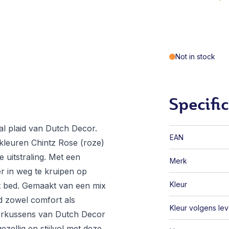
Not in stock
Specific
tal plaid van Dutch Decor.
EAN
 kleuren Chintz Rose (roze)
 uitstraling. Met een
Merk
r in weg te kruipen op
Kleur
t bed. Gemaakt van een mix
d zowel comfort als
Kleur volgens lev
sierkussens van Dutch Decor
ellig en stijlvol met deze