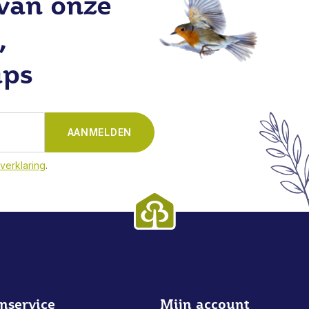
 van onze
,
ips
AANMELDEN
verklaring
.
nservice
Mijn account