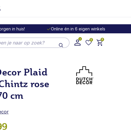
s
rgen in huis!
Online én in 6 eigen winkels
0
0
ek de hele winkel
0 cm
ecor Plaid
 Chintz rose
70 cm
ecor
99