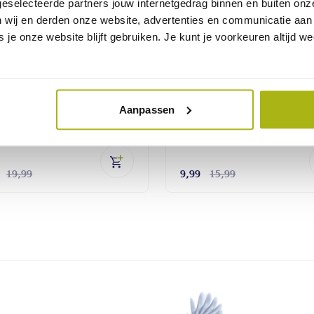
eselecteerde partners jouw internetgedrag binnen en buiten onz
wij en derden onze website, advertenties en communicatie aan 
 je onze website blijft gebruiken. Je kunt je voorkeuren altijd 
-40% KORTING
AANBIEDING
ch Decor Plaid
Dutch Decor Sierku
Aanpassen
ien violet ice 140 x
Fluffy jadeite 45 x 
 cm
cm
19,99
9,99
15,99