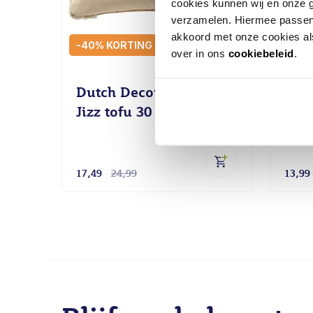
cookies kunnen wij en onze g
verzamelen. Hiermee passen 
akkoord met onze cookies als
-40% KORTING
over in ons
cookiebeleid
.
Dutch Decor Sierkussen
Dut
Jizz tofu 30 x 50 cm
Carl
180
17,49
24,99
13,99