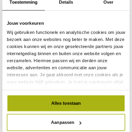
Toestemming
Details
Over
EAN
8715897225420
Jouw voorkeuren
Merk
Colombo
Wij gebruiken functionele en analytische cookies om jouw
Geschikt voor
Binnen
bezoek aan onze websites nog beter te maken. Met deze
cookies kunnen wij en onze geselecteerde partners jouw
Gewicht (kg)
0
internetgedrag binnen en buiten onze website volgen en
verzamelen. Hiermee passen wij en derden onze
Inhoud in liters
25
website, advertenties en communicatie aan jouw
interesses aan. Je gaat akkoord met onze cookies als je
onze website blijft gebruiken. Je kunt je voorkeuren altijd
weer aanpassen. Lees er meer over in ons
cookiebeleid
.
Alles toestaan
Deze vind jij vast ook interessant!
Aanpassen