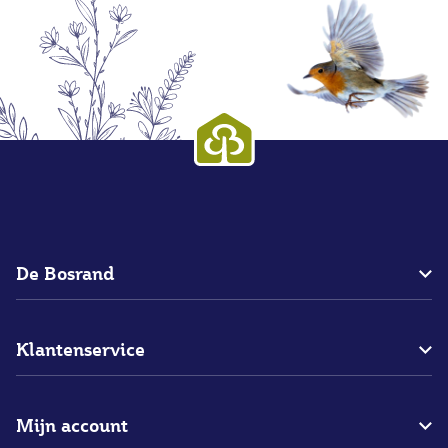
De Bosrand
Over ons
Klantenservice
Blogs
Bedrijfsgegevens
Bestellen
Merken
Mijn account
Betalen