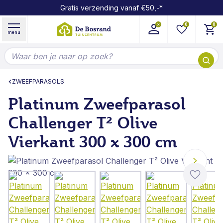
Gratis verzending vanaf €50,-*
Ga naar de inhoud
0
0
menu
Doorzoek de hele winkel
ZWEEFPARASOLS
Platinum Zweefparasol
Challenger T² Olive
Vierkant 300 x 300 cm