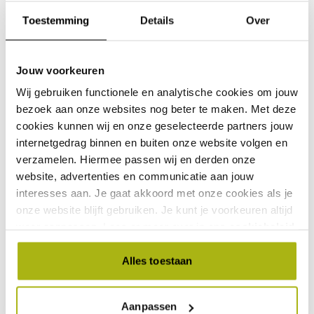
ook zit.
Toestemming
Details
Over
Goede kwaliteit doek
Het zware 300 grams polyester doek in de kleur Olijf
Jouw voorkeuren
blijft lang mooi en biedt goede bescherming tegen de
Wij gebruiken functionele en analytische cookies om jouw
zon, met tot 96% UV-bescherming. Daarnaast is het
bezoek aan onze websites nog beter te maken. Met deze
doek voorzien van een water- en vuilafstotende
cookies kunnen wij en onze geselecteerde partners jouw
coating en doekspanners voor extra stevigheid.
internetgedrag binnen en buiten onze website volgen en
Parasolvoet en -hoes
verzamelen. Hiermee passen wij en derden onze
website, advertenties en communicatie aan jouw
De parasol wordt zonder voet geleverd, maar we
interesses aan. Je gaat akkoord met onze cookies als je
adviseren om deze op een 90kg parasolvoet van
onze website blijft gebruiken. Je kunt je voorkeuren altijd
Platinum Sun & Shade te plaatsen, uitgerust met
weer aanpassen. Lees er meer over in ons
cookiebeleid
.
zwenkwielen voor eenvoudige verplaatsing. We bieden
ook een ingraaf parasolvoet (art.nr. 6900) voor extra
Alles toestaan
ruimte op je terras, zonder het gebruik van beton.
Vergeet niet je parasol te beschermen met een
AeroCover ademende parasolhoes (art.nr. 7970)
Aanpassen