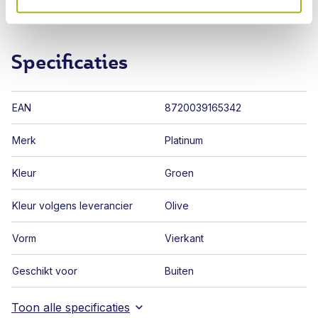
wanneer je hem langere tijd niet gebruikt, zodat hij er
altijd als nieuw uitziet.
Specificaties
EAN
8720039165342
Merk
Platinum
Kleur
Groen
Kleur volgens leverancier
Olive
Vorm
Vierkant
Geschikt voor
Buiten
Toon alle specificaties