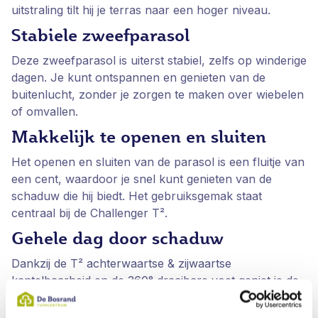
uitstraling tilt hij je terras naar een hoger niveau.
Stabiele zweefparasol
Deze zweefparasol is uiterst stabiel, zelfs op winderige
dagen. Je kunt ontspannen en genieten van de
buitenlucht, zonder je zorgen te maken over wiebelen
of omvallen.
Makkelijk te openen en sluiten
Het openen en sluiten van de parasol is een fluitje van
een cent, waardoor je snel kunt genieten van de
schaduw die hij biedt. Het gebruiksgemak staat
centraal bij de Challenger T².
Gehele dag door schaduw
Dankzij de T² achterwaartse & zijwaartse
kantelbaarheid en de 360° draaibare voet geniet je de
hele dag door van schaduw, zonder de parasol te
hoeven verplaatsen. Zo blijf je comfortabel, waar je